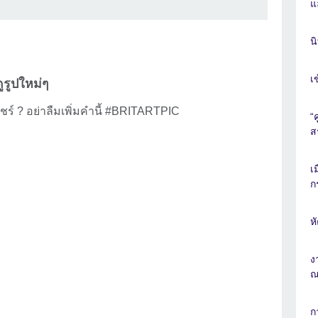
แ
น
เ
ดูรูปใหม่ๆ
ร์ ? อย่าลืมเพิ่มคำนี้ #BRITARTPIC
“
ส
เ
ก
ห
ง
ณ
ก