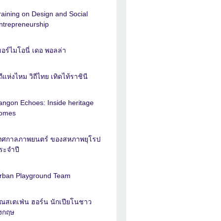
raining on Design and Social
ntrepreneurship
ฮอร์ไมโอนี่ เดอ พอลล่า
ิถีแห่งไหม วิถีไทย เทิดไท้ราชินี
angon Echoes: Inside heritage
omes
ทศกาลภาพยนตร์ ของสหภาพยุโรป
ระจำปี
rban Playground Team
ุณสเตเฟ่น ฮอร์น นักเปียโนชาว
ังกฤษ