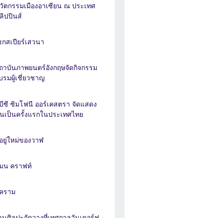
วัตกรรมเมืองอาเซียน ณ ประเทศ
ิลิปปินส์
ชกสเปียร์เสวนา
ถาบันภาพยนตร์อังกฤษจัดกิจกรรม
บรมผู้เชี่ยวชาญ
ีบีซี ซิมโฟนี ออร์เคสตรา จัดแสดง
ึ้นเป็นครั้งแรกในประเทศไทย
ี่อยู่ใหม่ของวาฬ
มน คราฟท์
ูคราม
านศิลปะจัดวางที่เทศกาลวันเดอร์ฟ