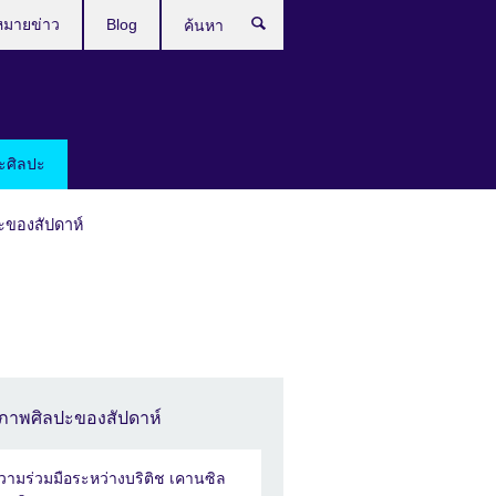
หมายข่าว
Blog
ค้นหา
ะศิลปะ
ะของสัปดาห์
ภาพศิลปะของสัปดาห์
วามร่วมมือระหว่างบริติช เคานซิล