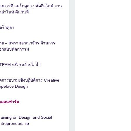
ะครเวที แดร็กคูล่า บลัดอีสไลฟ์ งาน
าล่าไนท์ คืนวันที่
ดร็กคูล่า
ทย – สหราชอาณาจักร ด้านการ
อกแบบหัตถกรรม
TEAM หรือรถจักรไอน้ำ
ัดการอบรมเชิงปฏิบัติการ Creative
ypeface Design
ลมอนฟาร์ม
raining on Design and Social
ntrepreneurship