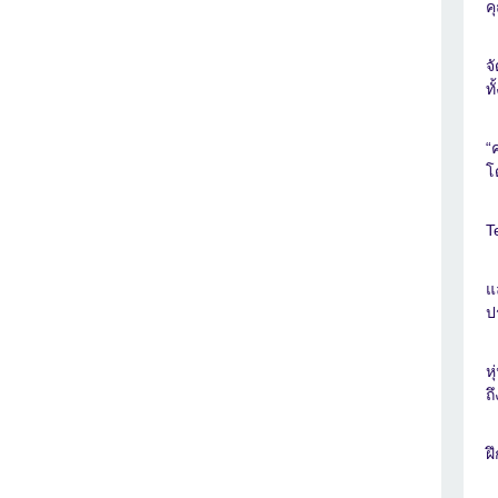
ค
จ
ท
“
โ
T
แ
ป
ห
ถ
ฝ