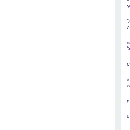
ร
โ
ภ
ก
ใ
ป
ส
เ
ด
ม