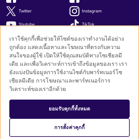
Twitter
Instagram
Youtube
TikTok
เราใช้คุกกี้เพื่อช่วยให้ไซต์ของเราทำงานได้อย่าง
ถูกต้อง แสดงเนื้อหาและโฆษณาที่ตรงกับความ
สนใจของผู้ใช้ เปิดให้ใช้คุณสมบัติทางโซเชียลมี
British Council global
เดีย และเพื่อวิเคราะห์การเข้าถึงข้อมูลของเรา เรา
Privacy and terms
ยังแบ่งปันข้อมูลการใช้งานไซต์กับพาร์ทเนอร์โซ
Terms and conditions of sale
เชียลมีเดีย การโฆษณาและพาร์ทเนอร์การ
คุกกี้
วิเคราะห์ของเราอีกด้วย
Sitemap
ยอมรับคุกกี้ทั้งหมด
© 2026 British Council
The United Kingdom’s international organisation for cultural relations 
and educational opportunities. A registered charity: 209131 (England 
การตั้งค่าคุกกี้
and Wales) SC037733 (Scotland)