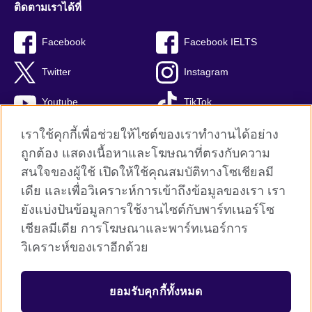
ติดตามเราได้ที่
Facebook
Facebook IELTS
Twitter
Instagram
Youtube
TikTok
เราใช้คุกกี้เพื่อช่วยให้ไซต์ของเราทำงานได้อย่าง
ถูกต้อง แสดงเนื้อหาและโฆษณาที่ตรงกับความ
สนใจของผู้ใช้ เปิดให้ใช้คุณสมบัติทางโซเชียลมี
British Council global
เดีย และเพื่อวิเคราะห์การเข้าถึงข้อมูลของเรา เรา
Privacy and terms
ยังแบ่งปันข้อมูลการใช้งานไซต์กับพาร์ทเนอร์โซ
Terms and conditions of sale
เชียลมีเดีย การโฆษณาและพาร์ทเนอร์การ
คุกกี้
วิเคราะห์ของเราอีกด้วย
Sitemap
ยอมรับคุกกี้ทั้งหมด
© 2026 British Council
The United Kingdom’s international organisation for cultural relations 