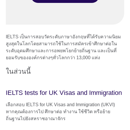
IELTS เป็นการสอบวัดระดับภาษาอังกฤษที่ได้รับความนิยม
สูงสุดในโลกโดยสามารถใช้ในการสมัครเข้าศึกษาต่อใน
ระดับอุดมศึกษาและการอพยพโยกย้ายถิ่นฐาน และเป็นที่
ยอมรับขององค์กรต่างๆทั่วโลกกว่า 13,000 แห่ง
ในส่วนนี้
IELTS tests for UK Visas and Immigration
เลือกสอบ IELTS for UK Visas and Immigration (UKVI)
หากคุณต้องการไป ศึกษาต่อ ทำงาน ใช้ชีวิต หรือย้าย
ถิ่นฐานไปยังสหราชอาณาจักร