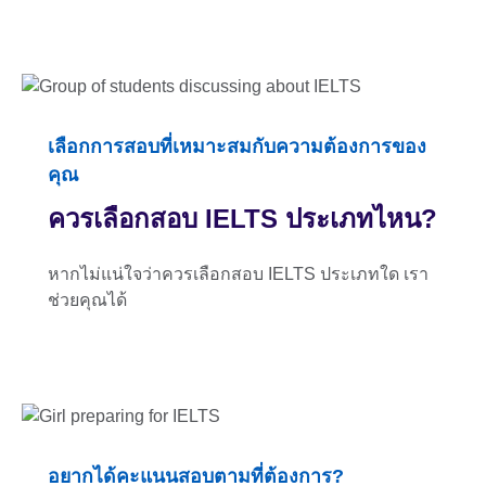
เลือกการสอบที่เหมาะสมกับความต้องการของ
คุณ
ควรเลือกสอบ IELTS ประเภทไหน?
หากไม่แน่ใจว่าควรเลือกสอบ IELTS ประเภทใด เรา
ช่วยคุณได้
อยากได้คะแนนสอบตามที่ต้องการ?