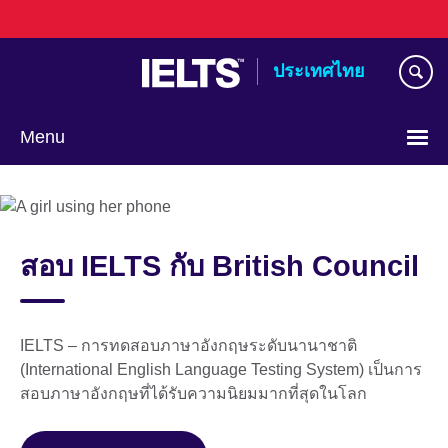
Skip
to
main
ประเทศไทย
content
Menu
Languages
สอบ IELTS กับ British Council
IELTS – การทดสอบภาษาอังกฤษระดับนานาชาติ
(International English Language Testing System) เป็นการ
สอบภาษาอังกฤษที่ได้รับความนิยมมากที่สุดในโลก