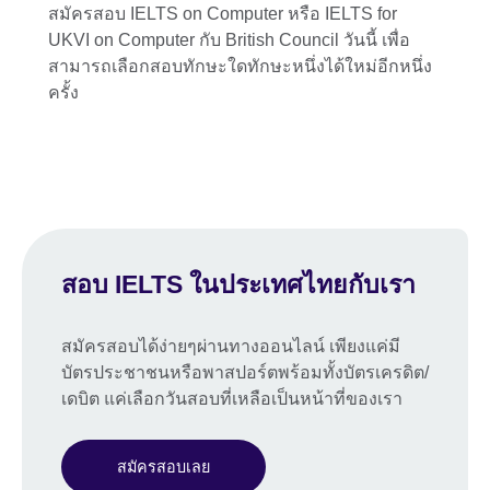
สมัครสอบ IELTS on Computer หรือ IELTS for
UKVI on Computer กับ British Council วันนี้ เพื่อ
สามารถเลือกสอบทักษะใดทักษะหนึ่งได้ใหม่อีกหนึ่ง
ครั้ง
สอบ IELTS ในประเทศไทยกับเรา
สมัครสอบได้ง่ายๆผ่านทางออนไลน์ เพียงแค่มี
บัตรประชาชนหรือพาสปอร์ตพร้อมทั้งบัตรเครดิต/
เดบิต แค่เลือกวันสอบที่เหลือเป็นหน้าที่ของเรา
สมัครสอบเลย