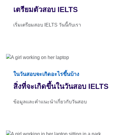
เตรียมตัวสอบ IELTS
เริ่มเตรียมสอบ IELTS วันนี้กับเรา
ในวันสอบจะเกิดอะไรขึ้นบ้าง
สิ่งที่จะเกิดขึ้นในวันสอบ IELTS
ข้อมูลและคำแนะนำเกี่ยวกับวันสอบ