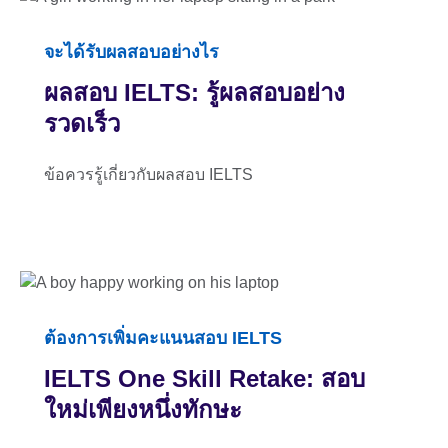
จะได้รับผลสอบอย่างไร
ผลสอบ IELTS: รู้ผลสอบอย่าง
รวดเร็ว
ข้อควรรู้เกี่ยวกับผลสอบ IELTS
ต้องการเพิ่มคะแนนสอบ IELTS
IELTS One Skill Retake: สอบ
ใหม่เพียงหนึ่งทักษะ