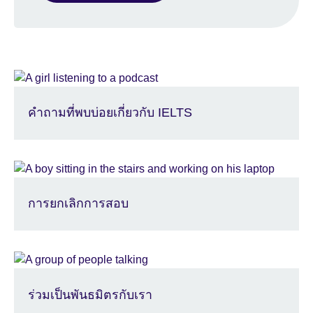
คำถามที่พบบ่อยเกี่ยวกับ IELTS
การยกเลิกการสอบ
ร่วมเป็นพันธมิตรกับเรา