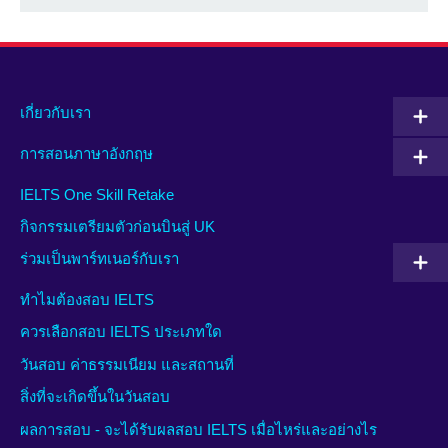
เกี่ยวกับเรา
การสอนภาษาอังกฤษ
IELTS One Skill Retake
กิจกรรมเตรียมตัวก่อนบินสู่ UK
ร่วมเป็นพาร์ทเนอร์กับเรา
ทำไมต้องสอบ IELTS
ควรเลือกสอบ IELTS ประเภทใด
วันสอบ ค่าธรรมเนียม และสถานที่
สิ่งที่จะเกิดขึ้นในวันสอบ
ผลการสอบ - จะได้รับผลสอบ IELTS เมื่อไหร่และอย่างไร