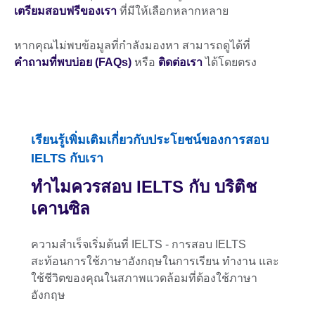
เตรียมสอบฟรีของเรา
ที่มีให้เลือกหลากหลาย
หากคุณไม่พบข้อมูลที่กำลังมองหา สามารถดูได้ที่
คำถามที่พบบ่อย (FAQs)
หรือ
ติดต่อเรา
ได้โดยตรง
เรียนรู้เพิ่มเติมเกี่ยวกับประโยชน์ของการสอบ
IELTS กับเรา
ทำไมควรสอบ IELTS กับ บริติช
เคานซิล
ความสำเร็จเริ่มต้นที่ IELTS - การสอบ IELTS
สะท้อนการใช้ภาษาอังกฤษในการเรียน ทำงาน และ
ใช้ชีวิตของคุณในสภาพแวดล้อมที่ต้องใช้ภาษา
อังกฤษ