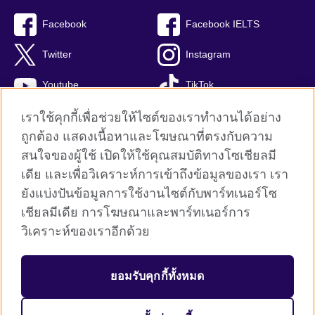
Facebook
Facebook IELTS
Twitter
Instagram
Youtube
TikTok
เราใช้คุกกี้เพื่อช่วยให้ไซต์ของเราทำงานได้อย่าง
ถูกต้อง แสดงเนื้อหาและโฆษณาที่ตรงกับความ
สนใจของผู้ใช้ เปิดให้ใช้คุณสมบัติทางโซเชียลมี
British Council global
เดีย และเพื่อวิเคราะห์การเข้าถึงข้อมูลของเรา เรา
Privacy and terms
ยังแบ่งปันข้อมูลการใช้งานไซต์กับพาร์ทเนอร์โซ
Terms and conditions of sale
เชียลมีเดีย การโฆษณาและพาร์ทเนอร์การ
คุกกี้
วิเคราะห์ของเราอีกด้วย
Sitemap
ยอมรับคุกกี้ทั้งหมด
© 2026 British Council
The United Kingdom’s international organisation for cultural relations 
and educational opportunities. A registered charity: 209131 (England 