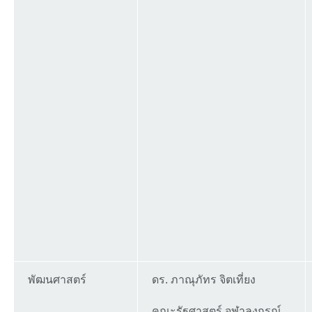
พัฒนศาสตร์
ดร. ภาณุภัทร จิตเที่ยง
คณะรัฐศาสตร์ จุฬาลงกรณ์