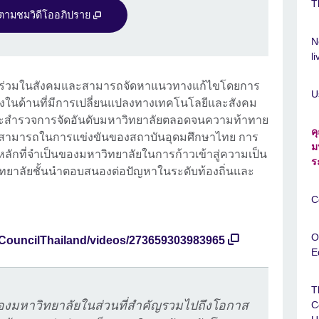
T
ดตามชมวิดีโออภิปราย
N
l
นร่วมในสังคมและสามารถจัดหาแนวทางแก้ไขโดยการ
U
่งในด้านที่มีการเปลี่ยนแปลงทางเทคโนโลยีและสังคม
" จะสำรวจการจัดอันดับมหาวิทยาลัยตลอดจนความท้าทาย
ค
สามารถในการแข่งขันของสถาบันอุดมศึกษาไทย การ
ม
หลักที่จำเป็นของมหาวิทยาลัยในการก้าวเข้าสู่ความเป็น
ร
วิทยาลัยชั้นนำตอบสนองต่อปัญหาในระดับท้องถิ่นและ
C
O
hCouncilThailand/videos/273659303983965
E
T
งของมหาวิทยาลัยในส่วนที่สำคัญรวมไปถึงโอกาส
C