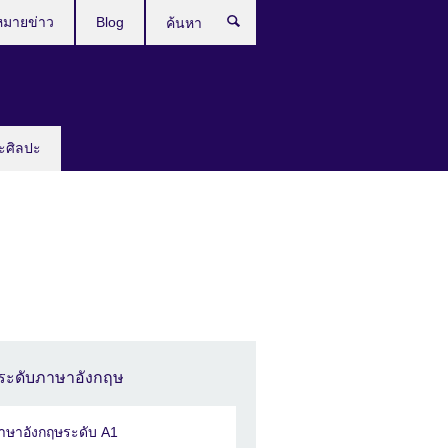
หมายข่าว
Blog
ค้นหา
ะศิลปะ
ระดับภาษาอังกฤษ
าษาอังกฤษระดับ A1