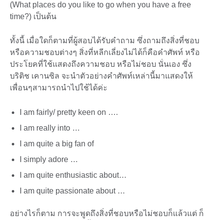
(What places do you like to go when you have a free
time?) เป็นต้น
ทั้งนี้ เมื่อใดก็ตามที่ผู้สอบได้รับคำถาม ซึ่งถามถึงสิ่งที่ชอบ
หรือความชอบต่างๆ สิ่งที่หลีกเลี่ยงไม่ได้ก็คือคำศัพท์ หรือ
ประโยคที่ใช้แสดงถึงความชอบ หรือไม่ชอบ นั่นเอง ซึ่ง
บริติช เคานซิล จะนำตัวอย่างคำศัพท์เหล่านี้มาแสดงให้
เพื่อนๆสามารถนำไปใช้ได้ค่ะ
I am fairly/ pretty keen on ….
I am really into …
I am quite a big fan of
I simply adore …
I am quite enthusiastic about…
I am quite passionate about …
อย่างไรก็ตาม การจะพูดถึงสิ่งที่ชอบหรือไม่ชอบก็แล้วแต่ ก็