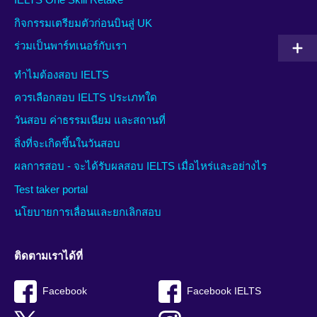
กิจกรรมเตรียมตัวก่อนบินสู่ UK
ร่วมเป็นพาร์ทเนอร์กับเรา
ทำไมต้องสอบ IELTS
ควรเลือกสอบ IELTS ประเภทใด
วันสอบ ค่าธรรมเนียม และสถานที่
สิ่งที่จะเกิดขึ้นในวันสอบ
ผลการสอบ - จะได้รับผลสอบ IELTS เมื่อไหร่และอย่างไร
Test taker portal
นโยบายการเลื่อนและยกเลิกสอบ
ติดตามเราได้ที่
Facebook
Facebook IELTS