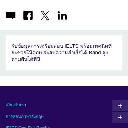
รับข้อมูลการเตรียมสอบ IELTS พร้อมเทคนิคที่
จะช่วยให้คุณประสบความสำเร็จได้ Band สูง
ตามฝันได้ที่นี่
เกี่ยวกับเรา
การสอนภาษาอังกฤษ
IELTS One Skill Retake