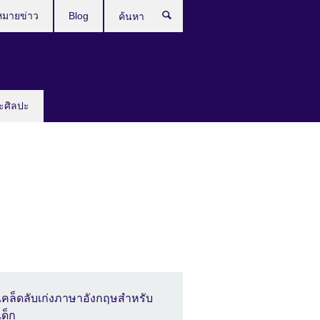
หมายข่าว
Blog
ค้นหา
ะศิลปะ
เคล็ดลับเก่งภาษาอังกฤษสำหรับ
เด็ก