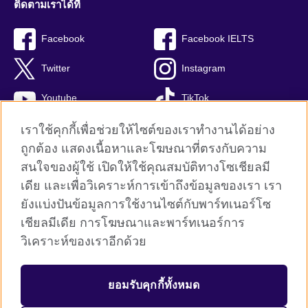
ติดตามเราได้ที่
Facebook
Facebook IELTS
Twitter
Instagram
Youtube
TikTok
เราใช้คุกกี้เพื่อช่วยให้ไซต์ของเราทำงานได้อย่าง
ถูกต้อง แสดงเนื้อหาและโฆษณาที่ตรงกับความ
สนใจของผู้ใช้ เปิดให้ใช้คุณสมบัติทางโซเชียลมี
British Council global
เดีย และเพื่อวิเคราะห์การเข้าถึงข้อมูลของเรา เรา
Privacy and terms
ยังแบ่งปันข้อมูลการใช้งานไซต์กับพาร์ทเนอร์โซ
Terms and conditions of sale
เชียลมีเดีย การโฆษณาและพาร์ทเนอร์การ
คุกกี้
วิเคราะห์ของเราอีกด้วย
Sitemap
ยอมรับคุกกี้ทั้งหมด
© 2026 British Council
The United Kingdom’s international organisation for cultural relations 