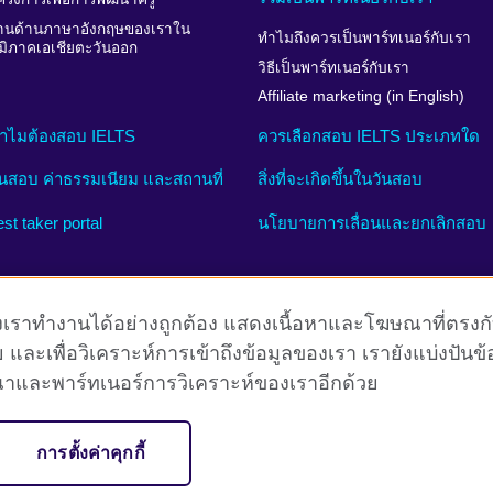
านด้านภาษาอังกฤษของเราใน
ทำไมถึงควรเป็นพาร์ทเนอร์กับเรา
ูมิภาคเอเชียตะวันออก
วิธีเป็นพาร์ทเนอร์กับเรา
Affiliate marketing (in English)
ำไมต้องสอบ IELTS
ควรเลือกสอบ IELTS ประเภทใด
ันสอบ ค่าธรรมเนียม และสถานที่
สิ่งที่จะเกิดขึ้นในวันสอบ
est taker portal
นโยบายการเลื่อนและยกเลิกสอบ
์ของเราทำงานได้อย่างถูกต้อง แสดงเนื้อหาและโฆษณาที่ตรงก
ย และเพื่อวิเคราะห์การเข้าถึงข้อมูลของเรา เรายังแบ่งปันข
erms
Terms and conditions of sale
คุกกี้
Sitemap
ณาและพาร์ทเนอร์การวิเคราะห์ของเราอีกด้วย
ion for cultural relations and educational opportunities. A registered charit
การตั้งค่าคุกกี้