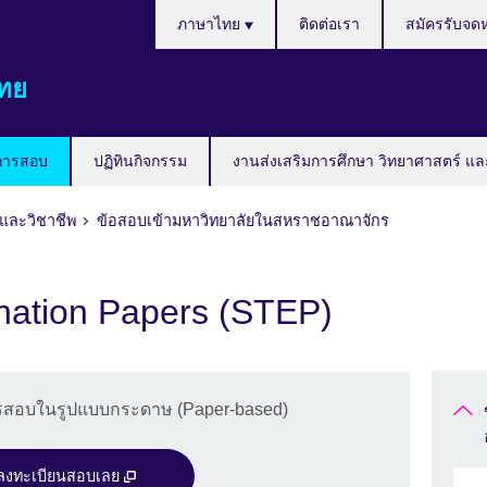
Languages
ภาษาไทย
ติดต่อเรา
สมัครรับจด
ทย
การสอบ
ปฏิทินกิจกรรม
งานส่งเสริมการศึกษา วิทยาศาสตร์ แล
าและวิชาชีพ
ข้อสอบเข้ามหาวิทยาลัยในสหราชอาณาจักร
nation Papers (STEP)
รสอบในรูปแบบกระดาษ (Paper-based)
ลงทะเบียนสอบเลย