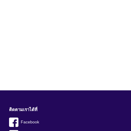
ติดตามเราได้ที่
Facebook