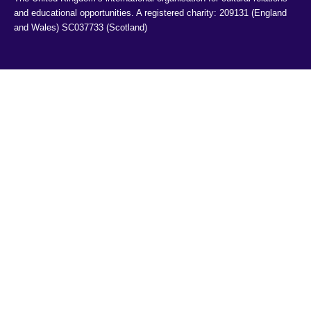
and educational opportunities. A registered charity: 209131 (England 
and Wales) SC037733 (Scotland)