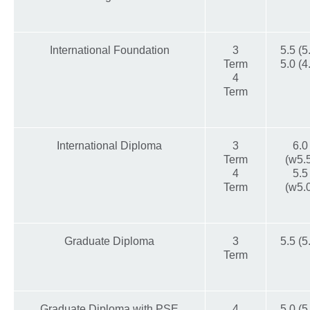
International Foundation
3
5.5 (5
Term
5.0 (4
4
Term
International Diploma
3
6.0
Term
(w5.
4
5.5
Term
(w5.
Graduate Diploma
3
5.5 (5
Term
Graduate Diploma with PSE
4
5.0 (5