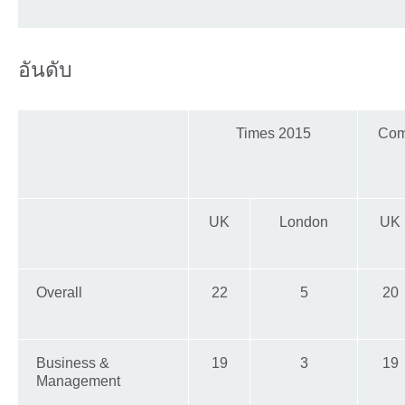
อันดับ
Times 2015
Com
UK
London
UK
Overall
22
5
20
Business &
19
3
19
Management