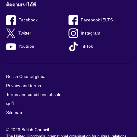
ติดตามเราได้ที่
Facebook
Facebook IELTS
Twitter
Instagram
Youtube
TikTok
British Council global
Privacy and terms
Terms and conditions of sale
คุกกี้
Sitemap
© 2026 British Council
The United Kingdom’s international organisation for cultural relations 