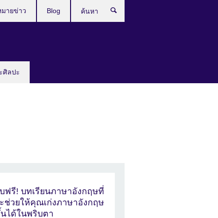
หมายข่าว
Blog
ค้นหา
ะศิลปะ
ับฟรี! บทเรียนภาษาอังกฤษที่
ะช่วยให้คุณเก่งภาษาอังกฤษ
ึ้นได้ในพริบตา