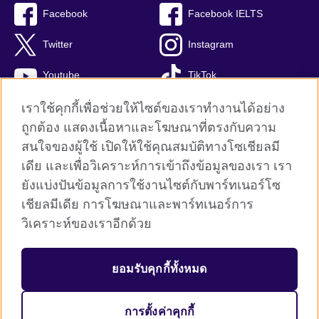
Facebook
Facebook IELTS
Twitter
Instagram
Youtube
TikTok
เราใช้คุกกี้เพื่อช่วยให้ไซต์ของเราทำงานได้อย่าง
ถูกต้อง แสดงเนื้อหาและโฆษณาที่ตรงกับความ
สนใจของผู้ใช้ เปิดให้ใช้คุณสมบัติทางโซเชียลมี
British Council global
เดีย และเพื่อวิเคราะห์การเข้าถึงข้อมูลของเรา เรา
Privacy and terms
ยังแบ่งปันข้อมูลการใช้งานไซต์กับพาร์ทเนอร์โซ
Terms and conditions of sale
เชียลมีเดีย การโฆษณาและพาร์ทเนอร์การ
คุกกี้
วิเคราะห์ของเราอีกด้วย
Sitemap
ยอมรับคุกกี้ทั้งหมด
© 2026 British Council
The United Kingdom’s international organisation for cultural relations 
and educational opportunities. A registered charity: 209131 (England 
การตั้งค่าคุกกี้
and Wales) SC037733 (Scotland)