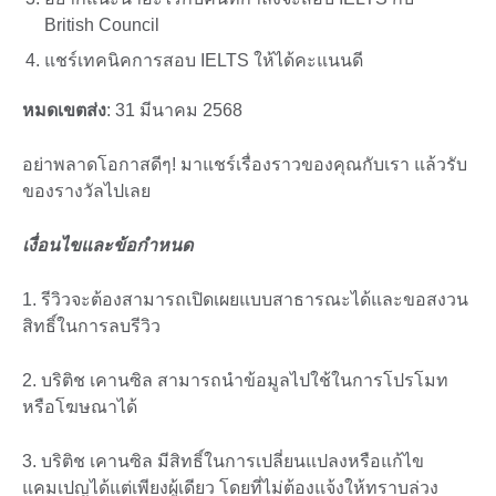
British Council
แชร์เทคนิคการสอบ IELTS ให้ได้คะแนนดี
หมดเขตส่ง
: 31 มีนาคม 2568
อย่าพลาดโอกาสดีๆ! มาแชร์เรื่องราวของคุณกับเรา แล้วรับ
ของรางวัลไปเลย
เงื่อนไขและข้อกำหนด
1. รีวิวจะต้องสามารถเปิดเผยแบบสาธารณะได้และขอสงวน
สิทธิ์ในการลบรีวิว
2. บริติช เคานซิล สามารถนำข้อมูลไปใช้ในการโปรโมท
หรือโฆษณาได้
3. บริติช เคานซิล มีสิทธิ์ในการเปลี่ยนแปลงหรือแก้ไข
แคมเปญได้แต่เพียงผู้เดียว โดยที่ไม่ต้องแจ้งให้ทราบล่วง