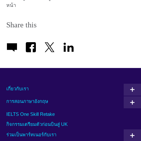
หน้า
Share this
เกี่ยวกับเรา
การสอนภาษาอังกฤษ
IELTS One Skill Retake
กิจกรรมเตรียมตัวก่อนบินสู่ UK
ร่วมเป็นพาร์ทเนอร์กับเรา