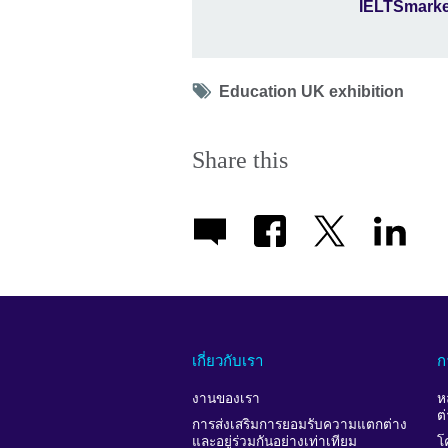
IELTSmarket
Tag
Education UK exhibition
icon
Share this
เกี่ยวกับเรา
ก
งานของเรา
ห
ต
การส่งเสริมการยอมรับความแตกต่าง
และอยู่ร่วมกันอย่างเท่าเทียม
โ