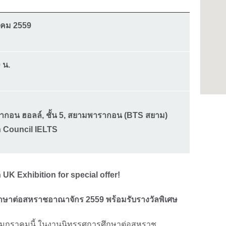
าคม 2559
 น.
ากอน ฮอลล์, ชั้น 5, สยามพารากอน (BTS สยาม)
sh Council IELTS
UK Exhibition for special offer!
กษาต่อสหราชอาณาจักร 2559 พร้อมรับรางวัลพิเศษ
ี่ 31 มกราคมนี้ ในงานนิทรรศการศึกษาต่อสหราช