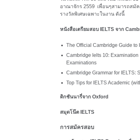
อาณาจักร 2559 เพื่อนๆสามารถสมัครส
รางวัลพิเศษเฉพาะในงาน ดังนี้
หนังสือเตรียมสอบ IELTS จาก Camb
The Official Cambridge Guide to
Cambridge Ielts 10: Examination
Examinations
Cambridge Grammar for IELTS: S
Top Tips for IELTS Academic (wi
ดิกชันนารี่จาก Oxford
สมุดโน๊ต IELTS
การสมัครสอบ