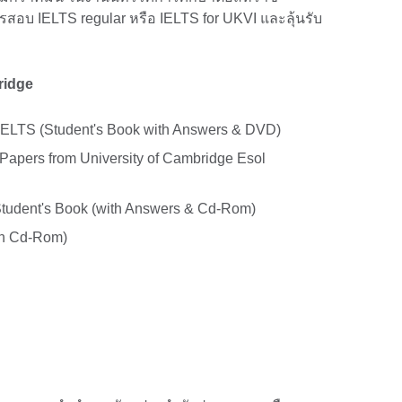
อบ IELTS regular หรือ IELTS for UKVI และลุ้นรับ
ridge
 IELTS (Student's Book with Answers & DVD)
 Papers from University of Cambridge Esol
tudent's Book (with Answers & Cd-Rom)
th Cd-Rom)