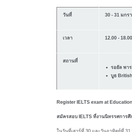
ที่
วันที่
30 - 31 มกร
เวลา
12.00 - 18.00
สถานที่
รอยัล พาร
บูธ Briti
Register IELTS exam at Education 
สมัครสอบ IELTS ที่งานนิทรรศการศึ
ในวันที่เสาร์ที่ 30 และวันอาทิตย์ท