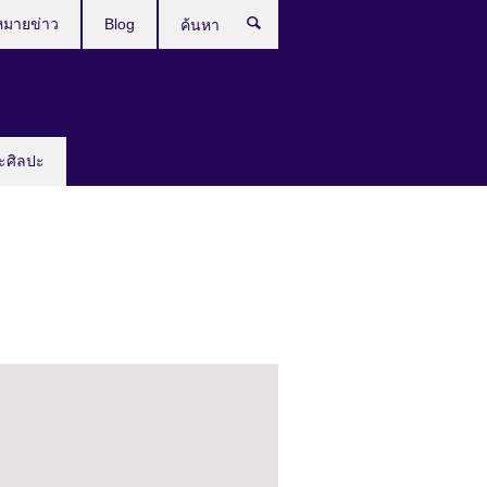
หมายข่าว
Blog
ค้นหา
ะศิลปะ