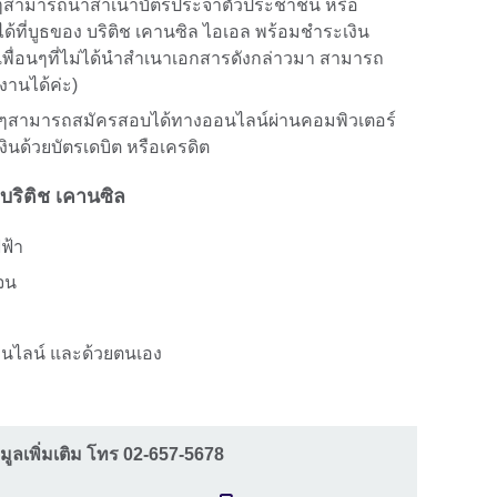
นๆสามารถนำสำเนาบัตรประจำตัวประชาชน หรือ
้ที่บูธของ บริติช เคานซิล ไอเอล พร้อมชำระเงิน
บเพื่อนๆที่ไม่ได้นำสำเนาเอกสารดังกล่าวมา สามารถ
งานได้ค่ะ)
นๆสามารถสมัครสอบได้ทางออนไลน์ผ่านคอมพิวเตอร์
ินด้วยบัตรเดบิต หรือเครดิต
ริติช เคานซิล
ฟ้า
เจน
นไลน์ และด้วยตนเอง
ูลเพิ่มเติม โทร
02-657-5678