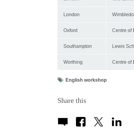
London
Wimbledon
Oxford
Centre of 
Southampton
Lewis Sch
Worthing
Centre of 
Tag
English workshop
icon
Share this