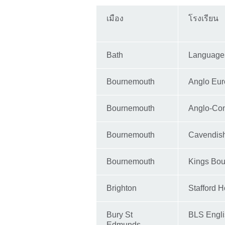
เมือง
โรงเรียน
Bath
Languages
Bournemouth
Anglo Eur
Bournemouth
Anglo-Con
Bournemouth
Cavendish
Bournemouth
Kings Bo
Brighton
Stafford 
Bury St
BLS Engli
Edmunds