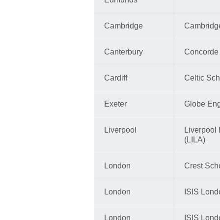
Cambridge
Cambridg
Canterbury
Concorde 
Cardiff
Celtic Sc
Exeter
Globe Eng
Liverpool
Liverpool
(LILA)
London
Crest Scho
London
ISIS Lond
London
ISIS Lond