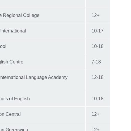
e Regional College
12+
International
10-17
hool
10-18
lish Centre
7-18
 International Language Academy
12-18
ols of English
10-18
on Central
12+
on Greenwich
12+