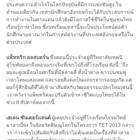
ประสบความสำเร็จในโลกปัจจุบันที่มีการแข่งขันสูง ใน
ทำนองเดียวกัน เหล่านักศึกษาอังกฤษก็จะได้รับประสบการณ์
การทำงานในต่างแดน แล้วยังมีโอกาสใช้ชีวิตในชุมชนไทย
เรียนรู้ภาษาไทย ซึ่งบทเรียนเหล่านี้จะเป็นประโยชน์ต่อตัว
นักศึกษาอย่างมากในการสมัครงานที่ประเทศอังกฤษหรือใน
ต่างประเทศ
แพ็ททริก ออสบอร์น
ซึ่งตอนนี้ประจำอยู่ที่วิทยาลัยเทคนิ
สุโขทัยบอกถึงตอนแรกเริ่มที่เขาไปถึงที่โรงเรียน ดังนี้ ‘ถึง
ผมจะดูเหมือนไอศกรีมที่มีหลายสี ทั้งน้ำตาล ขาวปนชมพู
เวลาโดนแสงแดด และรอยสีแดงเป็นแถบๆจากรอยยุงกัด แต่
ผมก็รู้สึกยินดีที่ได้เข้ามาสัมผัสกับวัฒนธรรมแปลกใหม่เช่นนี้’
เราหวังว่าแพ็ททริคจะปรับตัวเข้าหาชีวิตแบบไทยๆได้ใน
ช่วง 8 สัปดาห์ต่อจากนี้
เฮเลน ซันเดอร์แลนด์
ผู้เคยประจำอยู่ที่โรงเรียนโรจนวิทย์
มาลาเบี่ยง ในจังหวัดพิษณุโลกในโครงการ TET 2013 กล่าว
ว่า ‘การเข้าไปสัมผัสกับสิ่งที่เราไม่คุ้นเคยเป็นเรื่องที่ท้าทาย