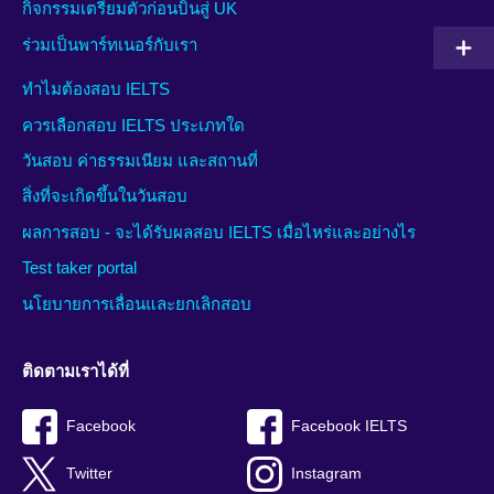
กิจกรรมเตรียมตัวก่อนบินสู่ UK
ร่วมเป็นพาร์ทเนอร์กับเรา
ทำไมต้องสอบ IELTS
ควรเลือกสอบ IELTS ประเภทใด
วันสอบ ค่าธรรมเนียม และสถานที่
สิ่งที่จะเกิดขึ้นในวันสอบ
ผลการสอบ - จะได้รับผลสอบ IELTS เมื่อไหร่และอย่างไร
Test taker portal
นโยบายการเลื่อนและยกเลิกสอบ
ติดตามเราได้ที่
Facebook
Facebook IELTS
Twitter
Instagram