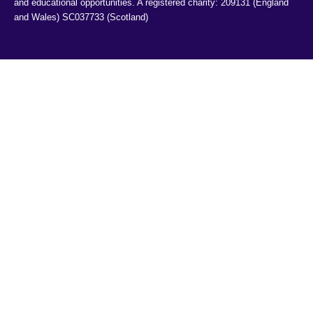
and educational opportunities. A registered charity: 209131 (England 
and Wales) SC037733 (Scotland)