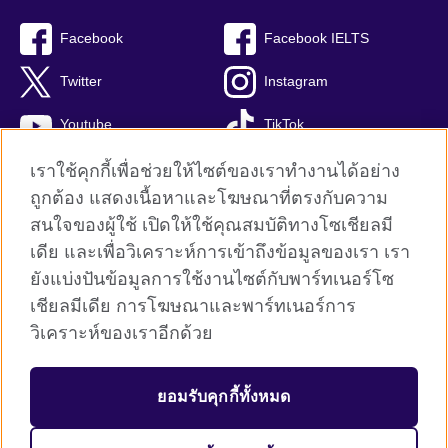
Facebook
Facebook IELTS
Twitter
Instagram
Youtube
TikTok
เราใช้คุกกี้เพื่อช่วยให้ไซต์ของเราทำงานได้อย่าง
ถูกต้อง แสดงเนื้อหาและโฆษณาที่ตรงกับความ
สนใจของผู้ใช้ เปิดให้ใช้คุณสมบัติทางโซเชียลมี
British Council global
เดีย และเพื่อวิเคราะห์การเข้าถึงข้อมูลของเรา เรา
Privacy and terms
ยังแบ่งปันข้อมูลการใช้งานไซต์กับพาร์ทเนอร์โซ
Terms and conditions of sale
เชียลมีเดีย การโฆษณาและพาร์ทเนอร์การ
คุกกี้
วิเคราะห์ของเราอีกด้วย
Sitemap
ยอมรับคุกกี้ทั้งหมด
© 2026 British Council
The United Kingdom’s international organisation for cultural relations 
and educational opportunities. A registered charity: 209131 (England 