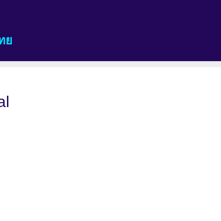
ทย
al