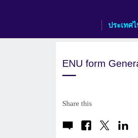
Skip
to
main
ประเทศไ
content
ENU form Gener
Share this